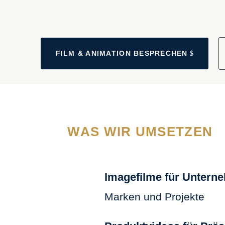
FILM & ANI­MA­TI­ON BESPRE­CHEN
WAS WIR UMSETZEN
Imagefilme für Untern
Marken und Projekte