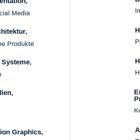
entation,
I
cial Media
H
hitektur,
P
he Produkte
H
, Systeme,
H
e
E
lien,
P
K
A
tion Graphics,