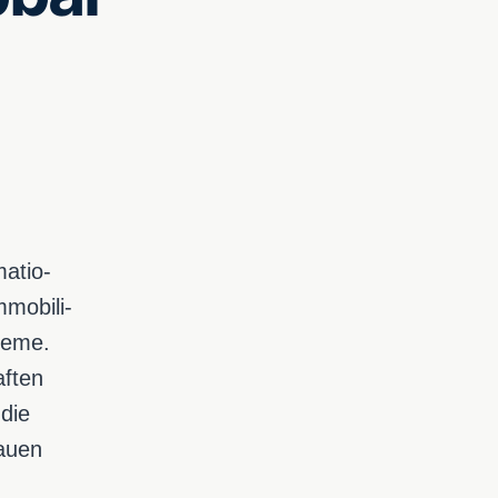
a­tio­
mo­bi­li­
te­me.
af­ten
 die
au­en