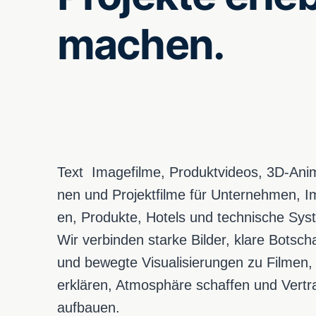
machen.
Text Image­fil­me, Pro­dukt­vi­de­os, 3D-Ani­m
nen und Pro­jekt­fil­me für Unter­neh­men, Im
en, Pro­duk­te, Hotels und tech­ni­sche Sys­
Wir ver­bin­den star­ke Bil­der, kla­re Bot­sch
und beweg­te Visua­li­sie­run­gen zu Fil­men,
erklä­ren, Atmo­sphä­re schaf­fen und Ver­tr
auf­bau­en.