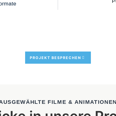
P
ormate
PRO­JEKT BESPRE­CHEN
AUSGEWÄHLTE FILME & ANIMATIONE