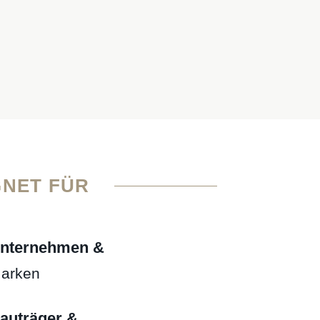
GNET FÜR
nternehmen &
arken
auträger &