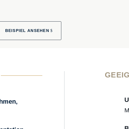
BEI­SPIEL ANSE­HEN
GEEI
U
ehmen,
M
B