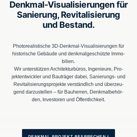
Denkmal-Visualisierungen für
Sanierung, Revitalisierung
und Bestand.
Pho­to­rea­lis­ti­sche 3D-Denk­mal-Visua­li­sie­run­gen für
his­to­ri­sche Gebäu­de und denk­mal­ge­schütz­te Immo­
bi­li­en.
Wir unter­stüt­zen Archi­tek­tur­bü­ros, Inge­nieu­re, Pro­
jekt­ent­wick­ler und Bau­trä­ger dabei, Sanie­rungs- und
Revi­ta­li­sie­rungs­pro­jek­te ver­ständ­lich und über­zeu­
gend dar­zu­stel­len – für Bau­her­ren, Denk­mal­be­hör­
den, Inves­to­ren und Öffent­lich­keit.
DENK­MAL-PRO­JEKT BESPRE­CHEN