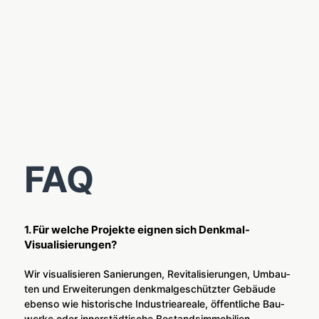
FAQ
1. Für welche Projekte eignen sich Denkmal-
Visualisierungen?
Wir visua­li­sie­ren Sanie­run­gen, Revi­ta­li­sie­run­gen, Umbau­
ten und Erwei­te­run­gen denk­mal­ge­schütz­ter Gebäu­de
eben­so wie his­to­ri­sche Indus­trie­area­le, öffent­li­che Bau­
wer­ke oder inner­städ­ti­sche Bestands­im­mo­bi­li­en.