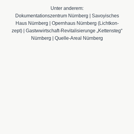
Unter ande­rem:
Doku­men­ta­ti­ons­zen­trum Nürn­berg | Savoy­i­sches
Haus Nürn­berg | Opern­haus Nürn­berg (Licht­kon­
zept) | Gastw­wirt­schaft-Revi­ta­li­sie­run­ge „Ket­ten­steg“
Nürn­berg | Quel­le-Are­al Nürn­berg