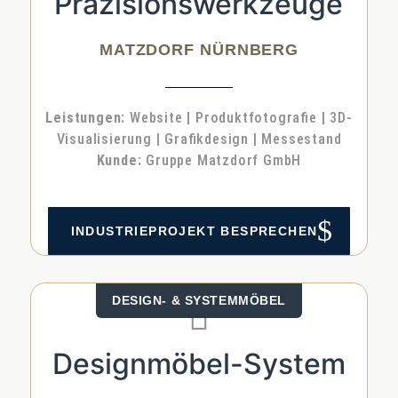
Präzisionswerkzeuge
MATZDORF NÜRNBERG
Leis­tun­gen:
Web­site | Pro­dukt­fo­to­gra­fie | 3D-
Visua­li­sie­rung | Gra­fik­de­sign | Mes­se­stand
Kun­de:
Grup­pe Matz­dorf GmbH
$
INDUS­TRIE­PRO­JEKT BESPRE­CHEN
DESIGN- & SYS­TEM­MÖ­BEL

Designmöbel-System