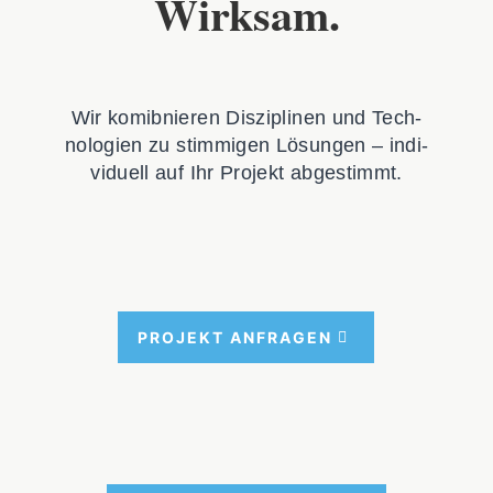
Wirksam.
Wir komib­nie­ren Dis­zi­pli­nen und Tech­
no­lo­gien zu stim­mi­gen Lösun­gen – indi­
vi­du­ell auf Ihr Pro­jekt abge­stimmt.
PRO­JEKT ANFRA­GEN