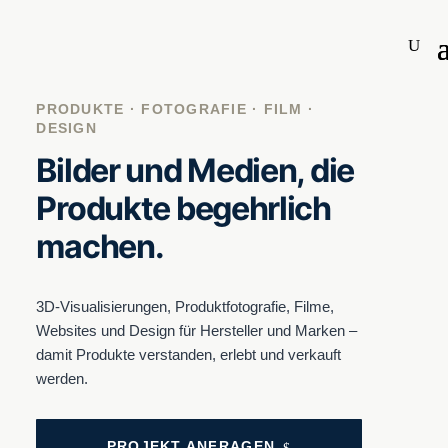
PRODUKTE · FOTOGRAFIE · FILM ·
DESIGN
Bilder und Medien, die
Produkte begehrlich
machen.
3D-Visua­li­sie­run­gen, Pro­dukt­fo­to­gra­fie, Fil­me,
Web­sites und Design für Her­stel­ler und Mar­ken –
damit Pro­duk­te ver­stan­den, erlebt und ver­kauft
wer­den.
PRO­JEKT ANFRA­GEN