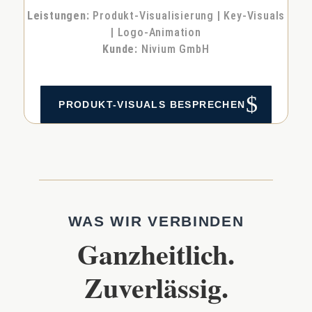
Leis­tun­gen:
Pro­dukt-Visua­li­sie­rung | Key-Visu­als
| Logo-Ani­ma­ti­on
Kun­de:
Nivi­um GmbH
$
PRO­DUKT-VISU­ALS BESPRE­CHEN
WAS WIR VERBINDEN
Ganzheitlich.
Zuverlässig.