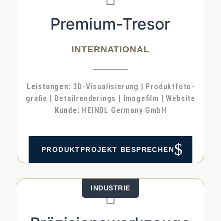
Premium-Tresor
INTERNATIONAL
Leis­tun­gen:
3D-Visua­li­sie­rung | Pro­dukt­fo­to­
gra­fie | Detail­ren­de­rings | Image­film | Web­site
Kun­de:
HEINDL Ger­ma­ny GmbH
$
PRO­DUKT­PRO­JEKT BESPRE­CHEN
INDUS­TRIE
