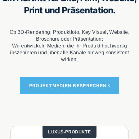
Print und Präsentation.
Ob 3D-Ren­de­ring, Pro­dukt­fo­to, Key Visu­al, Web­site,
Bro­schü­re oder Prä­sen­ta­ti­on:
Wir ent­wi­ckeln Medi­en, die Ihr Pro­dukt hoch­wer­tig
insze­nie­ren und über alle Kanä­le hin­weg kon­sis­tent
wir­ken.
PRO­JEKT­ME­DI­EN BESPRE­CHEN
LUXUS-PRO­DUK­TE
