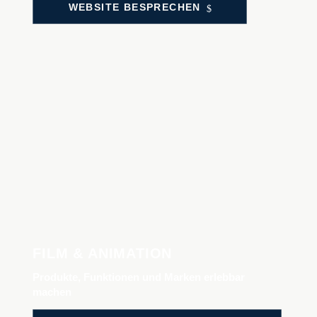
WEB­SITE BESPRE­CHEN
FILM & ANIMATION
Produkte, Funktionen und Marken erlebbar
machen