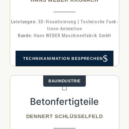
Leis­tun­gen:
3D-Visua­li­sie­rung | Tech­ni­sche Funk­
ti­ons-Ani­ma­ti­on
Kun­de:
Hans WEBER Maschi­nen­fa­brik GmbH
$
TECH­NIK­ANI­MA­TI­ON BESPRE­CHEN
BAU­IN­DUS­TRIE

Betonfertigteile
DENNERT SCHLÜSSELFELD