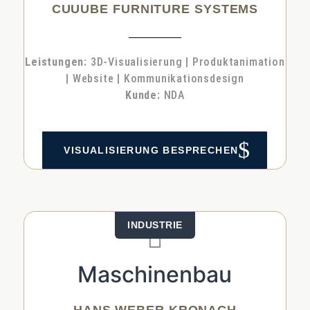
CUUUBE FURNITURE SYSTEMS
Leis­tun­gen:
3D-Visua­li­sie­rung | Pro­duktani­ma­ti­on
| Web­site | Kom­mu­ni­ka­ti­ons­de­sign
Kun­de:
NDA
$
VISUA­LI­SIE­RUNG BESPRE­CHEN
INDUS­TRIE

Maschinenbau
HANS WEBER KRONACH