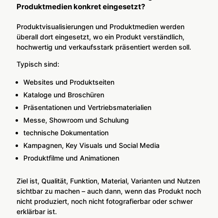
Produktmedien konkret eingesetzt?
Pro­dukt­vi­sua­li­sie­run­gen und Pro­dukt­me­di­en wer­den
über­all dort ein­ge­setzt, wo ein Pro­dukt ver­ständ­lich,
hoch­wer­tig und ver­kaufs­stark prä­sen­tiert wer­den soll.
Typisch sind:
Web­sites und Pro­dukt­sei­ten
Kata­lo­ge und Bro­schü­ren
Prä­sen­ta­tio­nen und Ver­triebs­ma­te­ria­li­en
Mes­se, Show­room und Schu­lung
tech­ni­sche Doku­men­ta­ti­on
Kam­pa­gnen, Key Visu­als und Social Media
Pro­dukt­fil­me und Ani­ma­tio­nen
Ziel ist, Qua­li­tät, Funk­ti­on, Mate­ri­al, Vari­an­ten und Nut­zen
sicht­bar zu machen – auch dann, wenn das Pro­dukt noch
nicht pro­du­ziert, noch nicht foto­gra­fier­bar oder schwer
erklär­bar ist.