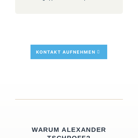
KON­TAKT AUF­NEH­MEN
WARUM ALEXANDER
TSCHPOFF?