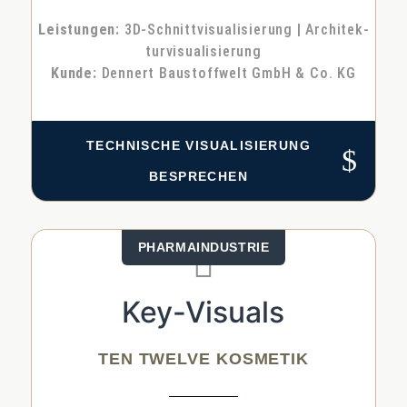
Leis­tun­gen:
3D-Schnitt­vi­sua­li­sie­rung | Archi­tek­
tur­vi­sua­li­sie­rung
Kun­de:
Den­nert Bau­stoff­welt GmbH & Co. KG
TECH­NI­SCHE VISUA­LI­SIE­RUNG
$
BESPRE­CHEN
PHAR­MA­IN­DUS­TRIE

Key-Visuals
TEN TWELVE KOSMETIK