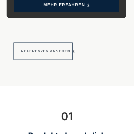
MEHR ERFAH­REN
REFE­REN­ZEN ANSE­HEN
01